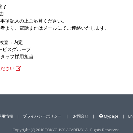
終了
法]
要事項記入の上ご応募ください。
当者より、電話またはメールにてご連絡いたします。
性検査→内定
ービスグループ
スタッフ採用担当
ください
採用情報
|
プライバシーポリシー
|
お問合せ
|
Mypage
|
En
Copyright (C) 2010 TOKYO
ACADEMY. All Rights Reserved.
VIC