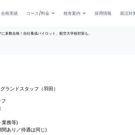
合格実績
コース/料金
校舎案内
採用情報
就活対
フに多数合格！自社養成パイロット、航空大学校対策も。
 グランドスタッフ（羽田）
ッフ
象
業務等)
用期間あり／待遇は同じ)