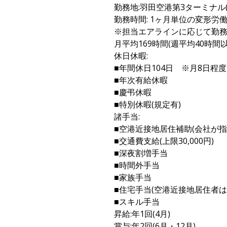
勤務地:羽田空港第3ターミナル(
勤務時間: 1ヶ月単位の変形労働
※担当エアラインに応じて勤
月平均169時間(週平均40時間以
休日休暇:
■年間休日104日 ※月8日程度
■年次有給休暇
■慶弔休暇
■特別休暇(規定有)
諸手当:
■空港近接地居住補助(会社が指定
■交通費支給(上限30,000円)
■深夜割増手当
■時間外手当
■家族手当
■住宅手当(空港近接地居住者は
■スキル手当
昇給:年1回(4月)
賞与:年2回(6月・12月)