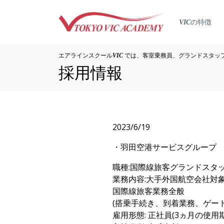
の特徴
VIC
エアラインスクール
では、客室乗務員、グランドスタッ
VIC
採用情報
2023/6/19
・羽田空港サービスグループ
職種:国際線旅客グランドスタ
業務内容:大手外国航空会社対
国際線旅客業務全般
(搭乗手続き、到着業務、ゲート
雇用形態: 正社員(3ヵ月の使