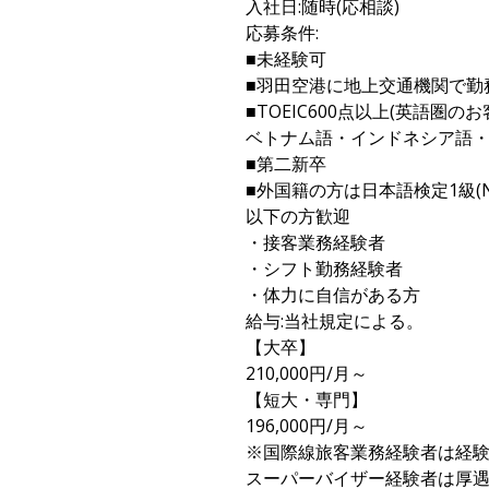
入社日:随時(応相談)
応募条件:
■未経験可
■羽田空港に地上交通機関で勤
■TOEIC600点以上(英語圏
ベトナム語・インドネシア語
■第二新卒
■外国籍の方は日本語検定1級(
以下の方歓迎
・接客業務経験者
・シフト勤務経験者
・体力に自信がある方
給与:当社規定による。
【大卒】
210,000円/月～
【短大・専門】
196,000円/月～
※国際線旅客業務経験者は経
スーパーバイザー経験者は厚