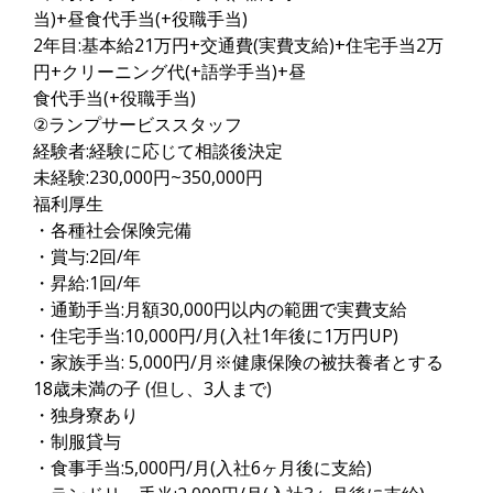
当)+昼食代手当(+役職手当)
2年目:基本給21万円+交通費(実費支給)+住宅手当2万
円+クリーニング代(+語学手当)+昼
食代手当(+役職手当)
②ランプサービススタッフ
経験者:経験に応じて相談後決定
未経験:230,000円~350,000円
福利厚生
・各種社会保険完備
・賞与:2回/年
・昇給:1回/年
・通勤手当:月額30,000円以内の範囲で実費支給
・住宅手当:10,000円/月(入社1年後に1万円UP)
・家族手当: 5,000円/月※健康保険の被扶養者とする
18歳未満の子 (但し、3人まで)
・独身寮あり
・制服貸与
・食事手当:5,000円/月(入社6ヶ月後に支給)