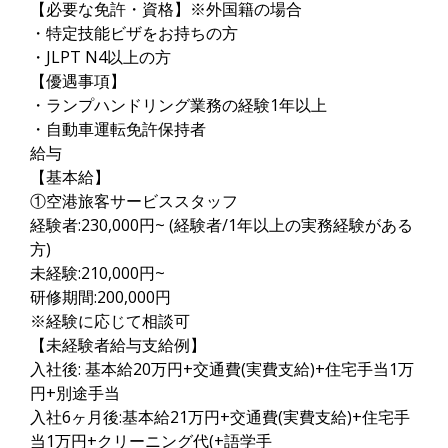
【必要な免許・資格】※外国籍の場合
・特定技能ビザをお持ちの方
・JLPT N4以上の方
【優遇事項】
・ランプハンドリング業務の経験1年以上
・自動車運転免許保持者
給与
【基本給】
①空港旅客サービススタッフ
経験者:230,000円~ (経験者/1年以上の実務経験がある
方)
未経験:210,000円~
研修期間:200,000円
※経験に応じて相談可
【未経験者給与支給例】
入社後: 基本給20万円+交通費(実費支給)+住宅手当1万
円+別途手当
入社6ヶ月後:基本給21万円+交通費(実費支給)+住宅手
当1万円+クリーニング代(+語学手