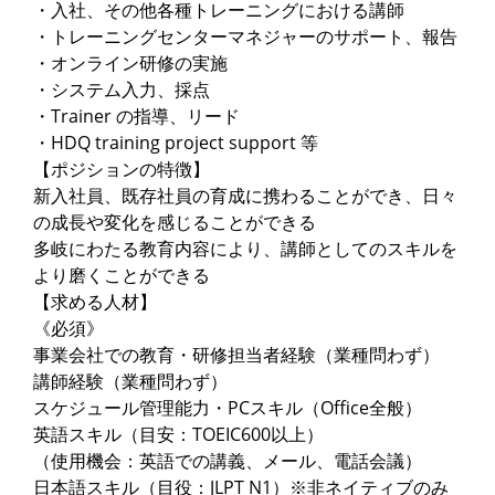
・入社、その他各種トレーニングにおける講師
・トレーニングセンターマネジャーのサポート、報告
・オンライン研修の実施
・システム入力、採点
・Trainer の指導、リード
・HDQ training project support 等
【ポジションの特徴】
新入社員、既存社員の育成に携わることができ、日々
の成長や変化を感じることができる
多岐にわたる教育内容により、講師としてのスキルを
より磨くことができる
【求める人材】
《必須》
事業会社での教育・研修担当者経験（業種問わず）
講師経験（業種問わず）
スケジュール管理能力・PCスキル（Office全般）
英語スキル（目安：TOEIC600以上）
（使用機会：英語での講義、メール、電話会議）
日本語スキル（目役：JLPT N1）※非ネイティブのみ