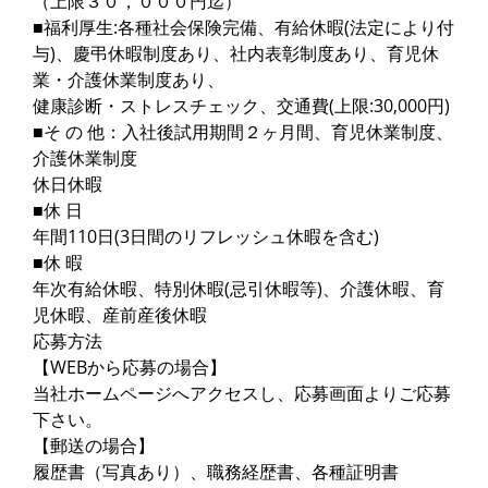
（上限３０，０００円迄）
■福利厚生:各種社会保険完備、有給休暇(法定により付
与)、慶弔休暇制度あり、社内表彰制度あり、育児休
業・介護休業制度あり、
健康診断・ストレスチェック、交通費(上限:30,000円)
■そ の 他：入社後試用期間２ヶ月間、育児休業制度、
介護休業制度
休日休暇
■休 日
年間110日(3日間のリフレッシュ休暇を含む)
■休 暇
年次有給休暇、特別休暇(忌引休暇等)、介護休暇、育
児休暇、産前産後休暇
応募方法
【WEBから応募の場合】
当社ホームページへアクセスし、応募画面よりご応募
下さい。
【郵送の場合】
履歴書（写真あり）、職務経歴書、各種証明書