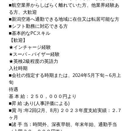
■航空業界からしばらく離れていた方、他業界経験あ
る方、大歓迎
■新潟空港へ通勤できる地域に在住又は転居可能な方
■シフト勤務に対応できる方
■基本的なPCスキル
【歓迎】
★インチャージ経験
★スーパ－バイザー経験
★英検2級程度の英語力
入社時期
■会社の指定する時期または、2024年5月下旬～6月上
旬
待遇
基 本 給：２５０，０００円より
■昇 給 :あり(人事評価による)
■賞 与 :年2回(2月、8月) ２０２３年度支給実績：２.７
ヶ月
■諸 手 当：時間外、深夜早朝、年末年始、通勤手当