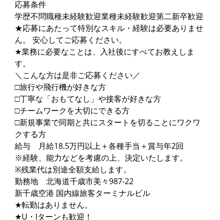
応募条件
学歴不問職種未経験歓迎業種未経験歓迎第二新卒歓迎
★応募にあたって特別なスキル・経験は必要ありませ
ん。 安心してご応募ください。
★業務に必要なことは、入社後にすべてお教えしま
す。
＼こんな方は是非ご応募ください／
□旅行や飛行機が好きな方
□丁寧な「おもてなし」や接客が好きな方
□チームワークを大切にできる方
□新規事業で同期と共にスタートを切ることにワクワ
クする方
給与 月給18.5万円以上＋各種手当＋賞与年2回
※経験、能力などを考慮の上、決定いたします。
※残業代は別途全額支給します。
勤務地 北海道千歳市美々987-22
新千歳空港 国内線旅客ターミナルビル
★転勤はありません。
★U・Iターンも歓迎！