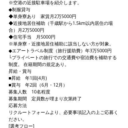
※空港の近接駐車場を紹介します。
◆制服貸与
◆単身寮あり 家賃月2万5000円
◆近接地居住補助（千歳駅から1.5km以内居住の場
合）月2万5000円
◆住宅手当 月5000円
※単身寮・近接地居住補助に該当しない方が対象。
◆エアートラベル制度（旅行援助費）年3万5000円
└プライベートの旅行での交通費や宿泊費を補助する
制度。 在籍期間の規定あり。
昇給・賞与
■昇給 年1回(4月)
■賞与 年2回（6月・12月）
募集人数 10名程度
募集期間 定員数が埋まり次第終了
応募方法
リクルートフォームより、必要事項記入の上ご応募く
ださい。
[選考フロー]