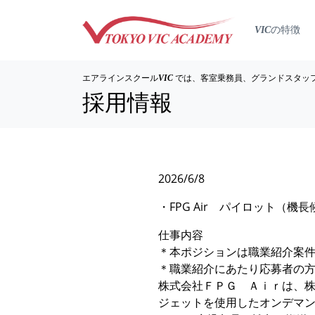
の特徴
VIC
エアラインスクール
では、客室乗務員、グランドスタッ
VIC
採用情報
2026/6/8
・FPG Air パイロット（機
仕事内容
＊本ポジションは職業紹介案
＊職業紹介にあたり応募者の
株式会社ＦＰＧ Ａｉｒは、株
ジェットを使用したオンデマン