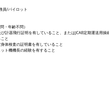
務員/パイロット
不問・年齢不問）
明及び計器飛行証明を有していること、またはJCAB定期運送用
ること
空身体検査の証明書を有していること
ェット機機長の経験を有すること