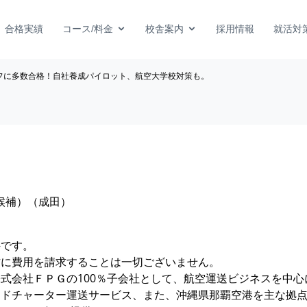
合格実績
コース/料金
校舎案内
採用情報
就活対
フに多数合格！自社養成パイロット、航空大学校対策も。
長候補）（成田）
件です。
方に費用を請求することは一切ございません。
式会社ＦＰＧの100％子会社として、航空運送ビジネスを中
ドチャーター運送サービス、また、沖縄県那覇空港を主な拠点