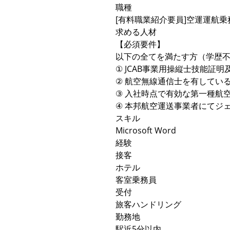
職種
[有料職業紹介要員]空運運航乗
求める人材
【必須要件】
以下の全てを満たす方（学歴
① JCAB事業用操縦士技能証
② 航空無線通信士を有してい
③ 入社時点で有効な第一種航
④ 本邦航空運送事業者にてジ
スキル
Microsoft Word
経験
接客
ホテル
客室乗務員
受付
旅客ハンドリング
勤務地
駅近5分以内