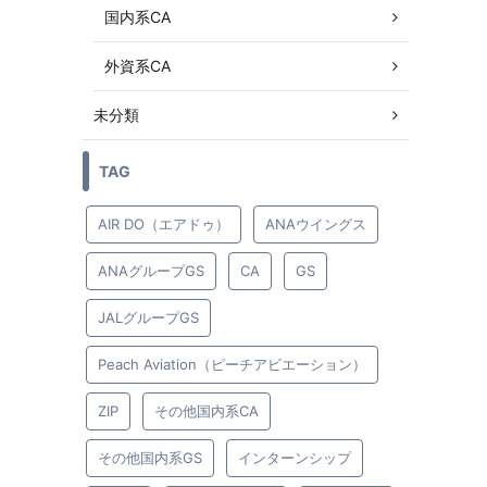
国内系CA
外資系CA
未分類
TAG
AIR DO（エアドゥ）
ANAウイングス
ANAグループGS
CA
GS
JALグループGS
Peach Aviation（ピーチアビエーション）
ZIP
その他国内系CA
その他国内系GS
インターンシップ