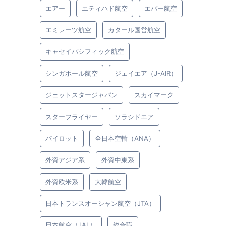
エアー
エティハド航空
エバー航空
エミレーツ航空
カタール国営航空
キャセイパシフィック航空
シンガポール航空
ジェイエア（J-AIR）
ジェットスタージャパン
スカイマーク
スターフライヤー
ソラシドエア
パイロット
全日本空輸（ANA）
外資アジア系
外資中東系
外資欧米系
大韓航空
日本トランスオーシャン航空（JTA）
日本航空（JAL）
総合職