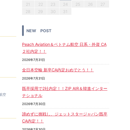
25
23
25
24
25
23
26
24
26
25
23
24
25
23
24
23
25
23
26
24
25
25
24
26
24
23
25
23
26
26
25
26
25
23
25
23
26
24
25
23
26
24
25
23
26
24
24
23
25
23
26
24
25
25
24
26
24
23
25
23
26
23
26
24
26
25
23
25
24
25
26
24
23
26
24
24
23
26
27
27
22
27
22
22
27
22
27
27
22
27
22
22
27
22
27
27
27
22
27
22
27
22
27
22
27
22
27
22
22
27
27
27
22
27
22
27
21
21
21
21
21
21
21
21
21
21
21
21
21
21
21
21
21
21
21
21
26
28
24
26
25
28
23
26
28
24
25
23
23
26
24
25
28
23
26
28
24
25
28
24
26
24
23
25
28
23
26
26
25
23
25
28
24
26
24
23
26
28
28
26
28
24
23
26
24
25
28
23
26
28
24
23
25
28
23
26
24
25
25
28
24
26
24
23
25
28
23
26
26
25
23
25
28
24
26
24
28
24
25
26
28
24
26
25
23
26
25
28
23
28
24
25
25
24
22
27
22
27
22
22
22
27
22
27
27
27
27
22
22
27
22
27
22
27
22
22
27
27
22
27
27
22
27
22
22
27
22
27
22
22
22
27
21
22
23
24
25
26
27
30
30
30
30
30
30
30
30
30
30
30
30
30
30
30
30
30
30
30
28
29
28
29
28
28
29
28
29
29
28
29
29
28
29
28
28
29
29
29
28
28
28
29
29
29
28
28
28
28
29
28
29
28
28
28
31
31
31
31
31
31
31
31
31
31
31
30
30
30
30
30
30
30
30
30
30
30
30
30
30
30
29
29
29
29
29
29
29
29
29
29
29
29
29
29
29
29
29
29
31
31
31
31
31
31
31
31
31
31
31
28
29
30
31
NEW POST
Peach Aviation＆ベトナム航空 日系・外資 CA
２社内定！！
2026年7月31日
全日本空輸 新卒CA内定おめでとう！！
2026年7月31日
既卒採用で2社内定！！ZIP AIR＆韓進インター
航空
ナショナル
2026年7月30日
諦めずに挑戦し、ジェットスタージャパン既卒
CA内定！！
2026年7月30日