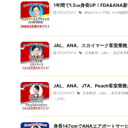
1年間で1.5㎝身長UP！FDA&AN
2024/10/17
ANAグループGS
,
その他国内
JAL、ANA、スカイマーク客室乗
2024/10/14
日本航空（JAL）
,
全日本空
JAL、ANA、JTA、Peach客室
2024/10/7
日本航空（JAL）
,
全日本空輸
（JTA）
身長147cmでANAエアポートサ