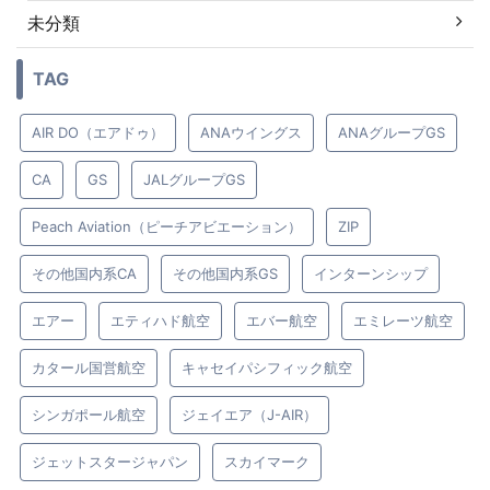
未分類
TAG
AIR DO（エアドゥ）
ANAウイングス
ANAグループGS
CA
GS
JALグループGS
Peach Aviation（ピーチアビエーション）
ZIP
その他国内系CA
その他国内系GS
インターンシップ
エアー
エティハド航空
エバー航空
エミレーツ航空
カタール国営航空
キャセイパシフィック航空
シンガポール航空
ジェイエア（J-AIR）
ジェットスタージャパン
スカイマーク