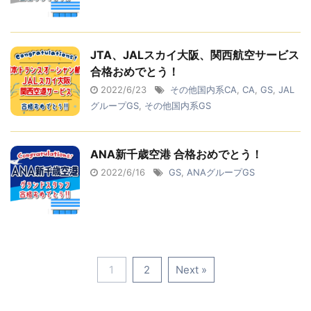
JTA、JALスカイ大阪、関西航空サービス
合格おめでとう！
2022/6/23
その他国内系CA
,
CA
,
GS
,
JAL
グループGS
,
その他国内系GS
ANA新千歳空港 合格おめでとう！
2022/6/16
GS
,
ANAグループGS
1
2
Next »