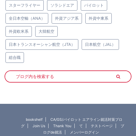
スターフライヤー
ソラシドエア
パイロット
全日本空輸（ANA）
外資アジア系
外資中東系
外資欧米系
大韓航空
日本トランスオーシャン航空（JTA）
日本航空（JAL）
総合職
bookshelf
CA/GS/パイロット エアライン就活対策ブロ
グ
Join Us
Thank You
て
テストページ
ブ
ログde就活
メンバーログイン