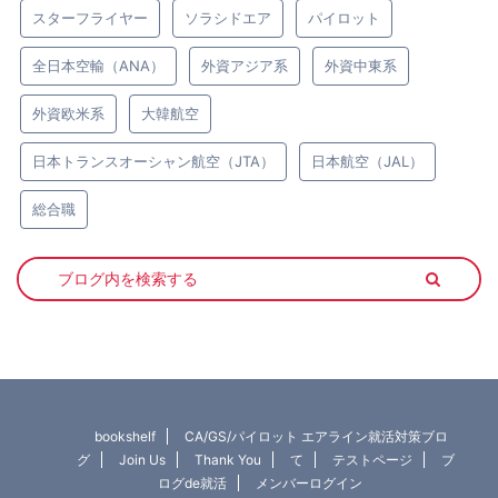
スターフライヤー
ソラシドエア
パイロット
全日本空輸（ANA）
外資アジア系
外資中東系
外資欧米系
大韓航空
日本トランスオーシャン航空（JTA）
日本航空（JAL）
総合職
bookshelf
CA/GS/パイロット エアライン就活対策ブロ
グ
Join Us
Thank You
て
テストページ
ブ
ログde就活
メンバーログイン