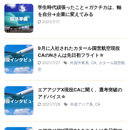
学生時代頑張ったこと＝ガクチカは、軸
を自分→企業に変えてみる
2021/7/17
9月に入社されたカタール国営航空現役
CAのNさんは先日初フライト☆
2021/7/27
外資中東系
,
CA
,
カタール国営航
空
エアアジアX現役CAに聞く、選考突破の
アドバイス☆
2021/7/28
外資アジア系
,
CA