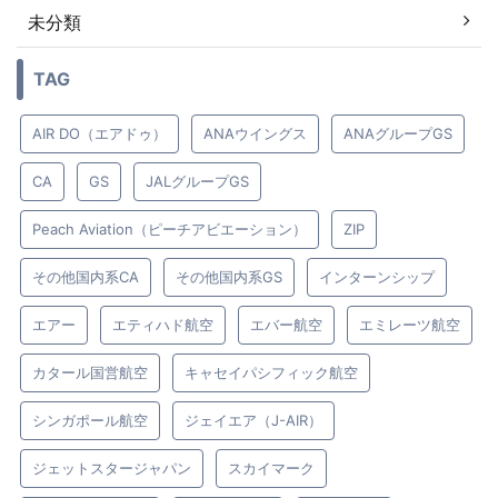
未分類
TAG
AIR DO（エアドゥ）
ANAウイングス
ANAグループGS
CA
GS
JALグループGS
Peach Aviation（ピーチアビエーション）
ZIP
その他国内系CA
その他国内系GS
インターンシップ
エアー
エティハド航空
エバー航空
エミレーツ航空
カタール国営航空
キャセイパシフィック航空
シンガポール航空
ジェイエア（J-AIR）
ジェットスタージャパン
スカイマーク