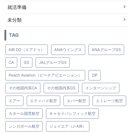
就活準備
未分類
TAG
AIR DO（エアドゥ）
ANAウイングス
ANAグループGS
CA
GS
JALグループGS
Peach Aviation（ピーチアビエーション）
ZIP
その他国内系CA
その他国内系GS
インターンシップ
エアー
エティハド航空
エバー航空
エミレーツ航空
カタール国営航空
キャセイパシフィック航空
シンガポール航空
ジェイエア（J-AIR）