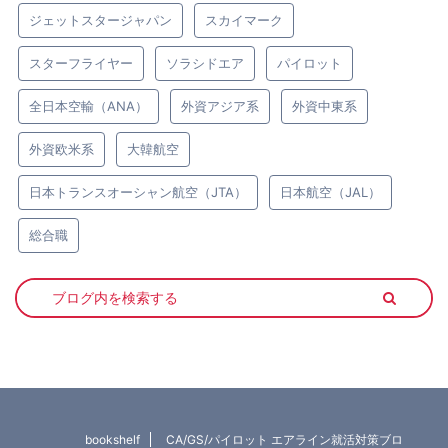
ジェットスタージャパン
スカイマーク
スターフライヤー
ソラシドエア
パイロット
全日本空輸（ANA）
外資アジア系
外資中東系
外資欧米系
大韓航空
日本トランスオーシャン航空（JTA）
日本航空（JAL）
総合職
bookshelf
CA/GS/パイロット エアライン就活対策ブロ