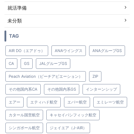
就活準備
未分類
TAG
AIR DO（エアドゥ）
ANAウイングス
ANAグループGS
CA
GS
JALグループGS
Peach Aviation（ピーチアビエーション）
ZIP
その他国内系CA
その他国内系GS
インターンシップ
エアー
エティハド航空
エバー航空
エミレーツ航空
カタール国営航空
キャセイパシフィック航空
シンガポール航空
ジェイエア（J-AIR）