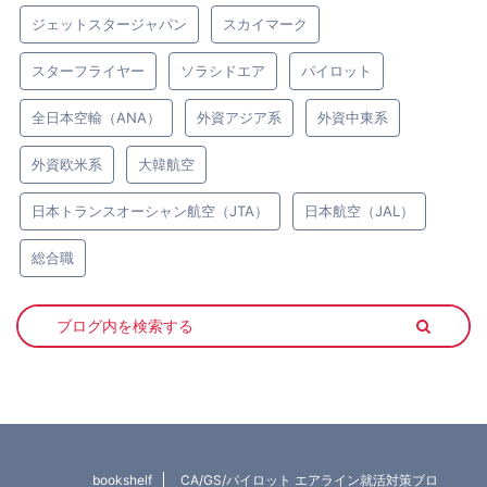
ジェットスタージャパン
スカイマーク
スターフライヤー
ソラシドエア
パイロット
全日本空輸（ANA）
外資アジア系
外資中東系
外資欧米系
大韓航空
日本トランスオーシャン航空（JTA）
日本航空（JAL）
総合職
bookshelf
CA/GS/パイロット エアライン就活対策ブロ