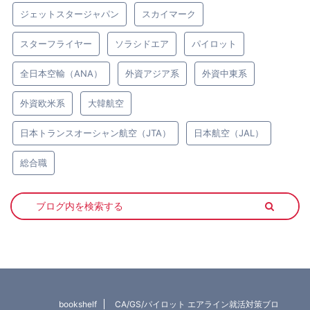
ジェットスタージャパン
スカイマーク
スターフライヤー
ソラシドエア
パイロット
全日本空輸（ANA）
外資アジア系
外資中東系
外資欧米系
大韓航空
日本トランスオーシャン航空（JTA）
日本航空（JAL）
総合職
bookshelf
CA/GS/パイロット エアライン就活対策ブロ