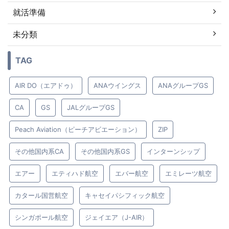
就活準備
未分類
TAG
AIR DO（エアドゥ）
ANAウイングス
ANAグループGS
CA
GS
JALグループGS
Peach Aviation（ピーチアビエーション）
ZIP
その他国内系CA
その他国内系GS
インターンシップ
エアー
エティハド航空
エバー航空
エミレーツ航空
カタール国営航空
キャセイパシフィック航空
シンガポール航空
ジェイエア（J-AIR）