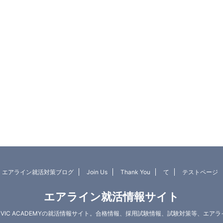
ット エアライン就活対策ブログ
Join Us
Thank You
て
テストページ
エアライン就活情報サイト
O VIC ACADEMYの就活情報サイト。合格情報、採用試験情報、試験対策等、エア