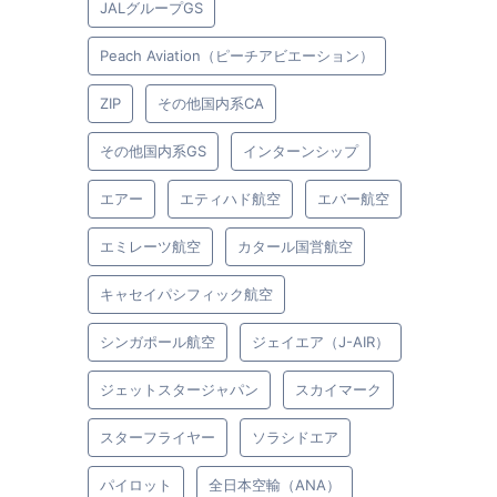
JALグループGS
Peach Aviation（ピーチアビエーション）
ZIP
その他国内系CA
その他国内系GS
インターンシップ
エアー
エティハド航空
エバー航空
エミレーツ航空
カタール国営航空
キャセイパシフィック航空
シンガポール航空
ジェイエア（J-AIR）
ジェットスタージャパン
スカイマーク
スターフライヤー
ソラシドエア
パイロット
全日本空輸（ANA）