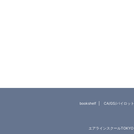
bookshelf
CA/GS/パイロ
エアラインスクールTOKY