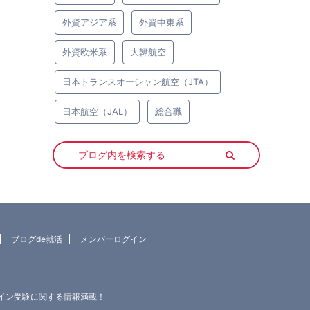
外資アジア系
外資中東系
外資欧米系
大韓航空
日本トランスオーシャン航空（JTA）
日本航空（JAL）
総合職
ブログde就活
メンバーログイン
ライン受験に関する情報満載！