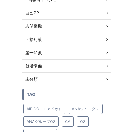
自己PR
志望動機
面接対策
第一印象
就活準備
未分類
TAG
AIR DO（エアドゥ）
ANAウイングス
ANAグループGS
CA
GS