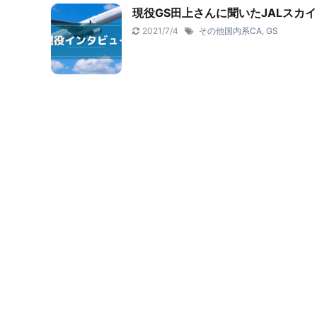
現役GS田上さんに聞いたJALスカ
2021/7/4
その他国内系CA
,
GS