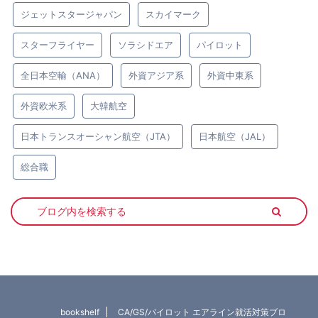
ジェットスタージャパン
スカイマーク
スターフライヤー
ソラシドエア
パイロット
全日本空輸（ANA）
外資アジア系
外資中東系
外資欧米系
大韓航空
日本トランスオーシャン航空（JTA）
日本航空（JAL）
総合職
bookshelf
CA/GS/パイロット エアライン就活対策ブロ