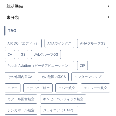
就活準備
未分類
TAG
AIR DO（エアドゥ）
ANAウイングス
ANAグループGS
CA
GS
JALグループGS
Peach Aviation（ピーチアビエーション）
ZIP
その他国内系CA
その他国内系GS
インターンシップ
エアー
エティハド航空
エバー航空
エミレーツ航空
カタール国営航空
キャセイパシフィック航空
シンガポール航空
ジェイエア（J-AIR）