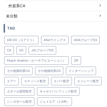
外資系CA
未分類
TAG
AIR DO（エアドゥ）
ANAウイングス
ANAグループGS
CA
GS
JALグループGS
Peach Aviation（ピーチアビエーション）
ZIP
その他国内系CA
その他国内系GS
インターンシップ
エアー
エティハド航空
エバー航空
エミレーツ航空
カタール国営航空
キャセイパシフィック航空
シンガポール航空
ジェイエア（J-AIR）