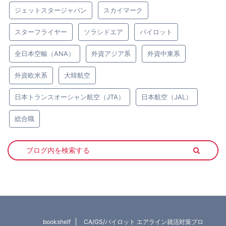
ジェットスタージャパン
スカイマーク
スターフライヤー
ソラシドエア
パイロット
全日本空輸（ANA）
外資アジア系
外資中東系
外資欧米系
大韓航空
日本トランスオーシャン航空（JTA）
日本航空（JAL）
総合職
bookshelf
CA/GS/パイロット エアライン就活対策ブロ