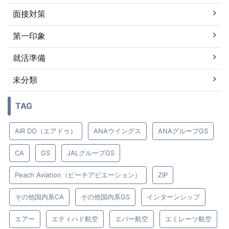
面接対策
第一印象
就活準備
未分類
TAG
AIR DO（エアドゥ）
ANAウイングス
ANAグループGS
CA
GS
JALグループGS
Peach Aviation（ピーチアビエーション）
ZIP
その他国内系CA
その他国内系GS
インターンシップ
エアー
エティハド航空
エバー航空
エミレーツ航空